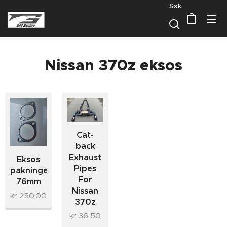
Søk
Nissan 370z eksos
Cat-
back
Exhaust
Eksos
Pipes
pakninger
For
76mm
Nissan
kr
250,00
370z
kr
36 50