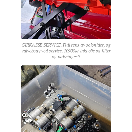
GIRKASSE SERVICE. Full rens av solonider, og
valvebody ved service. 10900kr inkl olje og filter
og pakninger!!