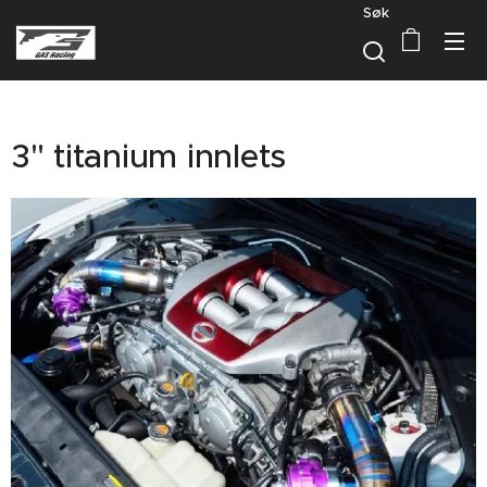
Søk
3" titanium innlets