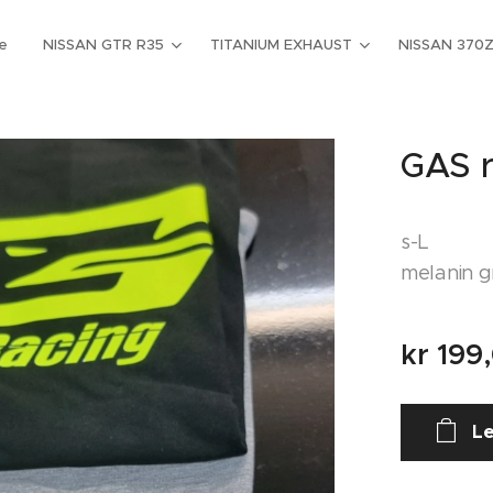
e
NISSAN GTR R35
TITANIUM EXHAUST
NISSAN 370
GAS r
s-L
melanin g
kr
199
Le