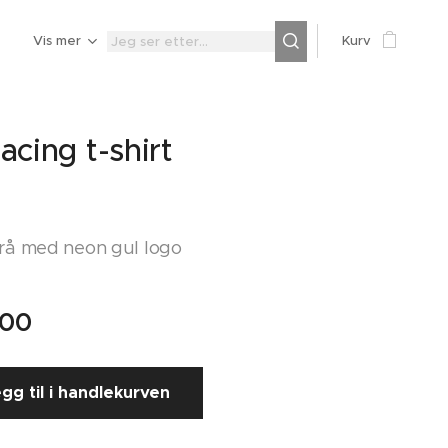
Z
Vis mer
Kurv
acing t-shirt
rå med neon gul logo
,00
gg til i handlekurven