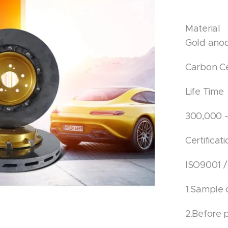
Material
Gold ano
Carbon C
Life Time
300,000 
Certificat
ISO9001 /
1.Sample 
2.Before 