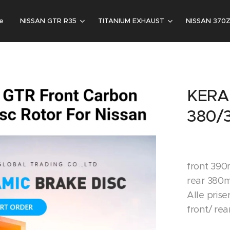
e
NISSAN GTR R35
TITANIUM EXHAUST
NISSAN 370
KERA
380/
front 390
rear 380m
Alle priser
front/