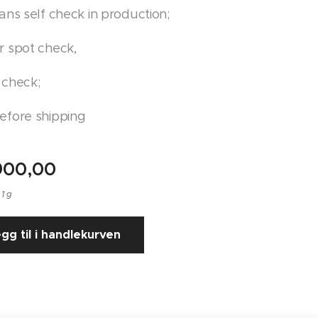
ans self check in production;
r spot check,
 check;
efore shipping
900,00
 1 g
gg til i handlekurven