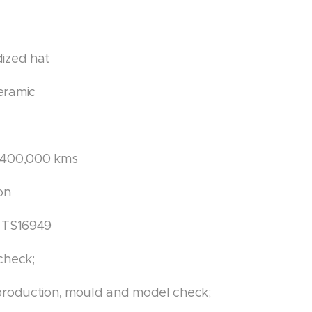
dized hat
eramic
-400,000 kms
ion
 TS16949
check;
production, mould and model check;