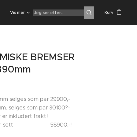
Z
Vis mer
Kurv
MISKE BREMSER
390mm
mm selges som par 29900,-
m. selges som par 30100?-
 er inkludert frakt !
 rear sett 58900,-!