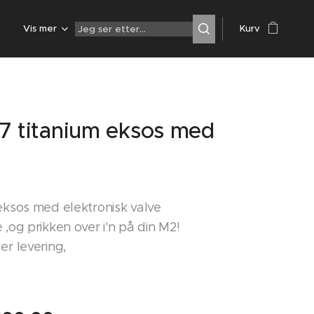
Z
Vis mer
Kurv
7 titanium eksos med
eksos med elektronisk valve
 ,og prikken over i'n på din M2!
er levering,