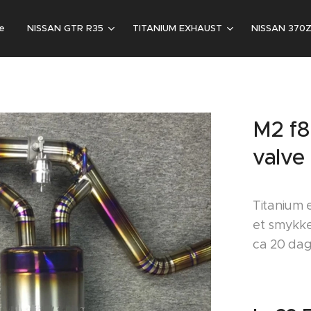
e
NISSAN GTR R35
TITANIUM EXHAUST
NISSAN 370
M2 f8
valve
Titanium 
et smykke
ca 20 dag