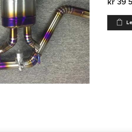
kr
39 
Le