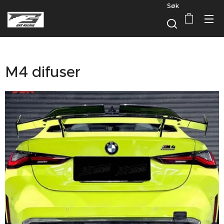
Søk
M4 difuser