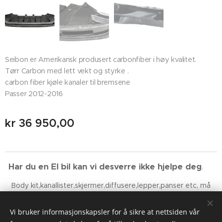
Seibon er Amerikansk produsert carbonfiber i høy kvalitet.
Tørr Carbon med lett vekt og styrke .
carbon fiber kjøle kanaler til bremsene
Passer 2012-2016
kr
36 950,00
Har du en El bil kan vi desverre ikke hjelpe deg
. 😉
Body kit,kanallister,skjermer,diffusere,lepper,panser etc, må
innstaleres av fagfolk.Tilpassing og justering må alltid
forventes!
Vi bruker informasjonskapsler for å sikre at nettsiden vår